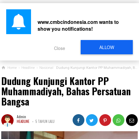
www.cmbcindonesia.com
wants to
show you notifications!
CARI
ALLOW
Close
Home
›
Headline
›
Nasional
Dudung Kunjungi Kantor PP Muhammadiyah, Bahas Persatuan Bangsa
Dudung Kunjungi Kantor PP
Muhammadiyah, Bahas Persatuan
Bangsa
Admin
-
HEADLINE
5 TAHUN LALU